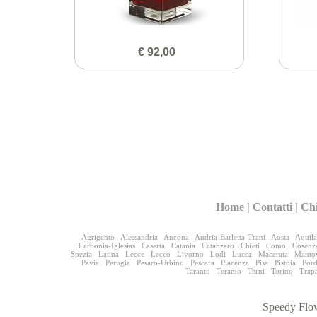
€ 92,00
Home
|
Contatti
|
Ch
Agrigento
Alessandria
Ancona
Andria-Barletta-Trani
Aosta
Aquila
Carbonia-Iglesias
Caserta
Catania
Catanzaro
Chieti
Como
Cosenz
Spezia
Latina
Lecce
Lecco
Livorno
Lodi
Lucca
Macerata
Manto
Pavia
Perugia
Pesaro-Urbino
Pescara
Piacenza
Pisa
Pistoia
Por
Taranto
Teramo
Terni
Torino
Trap
Speedy Flow