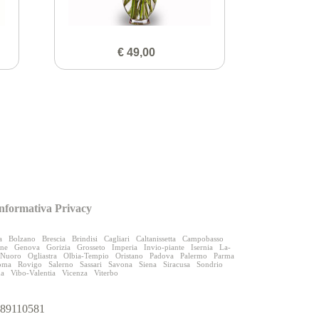
€ 49,00
nformativa Privacy
a
Bolzano
Brescia
Brindisi
Cagliari
Caltanissetta
Campobasso
one
Genova
Gorizia
Grosseto
Imperia
Invio-piante
Isernia
La-
Nuoro
Ogliastra
Olbia-Tempio
Oristano
Padova
Palermo
Parma
oma
Rovigo
Salerno
Sassari
Savona
Siena
Siracusa
Sondrio
na
Vibo-Valentia
Vicenza
Viterbo
9989110581