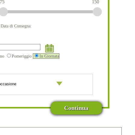
75
150
a Data di Consegna:
ino
Pomeriggio
In Giornata
Continua