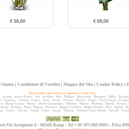
€ 56,00
€ 69,00
i Siamo
|
Condizioni di Vendita
|
Mappa del Sito
|
Cookie Policy
|
I
Elenco delle città servite per mandare i vostri fiori:
Arezzo
Ascoli-Piceno
Asti
Avellino
Bari
Belluno
Benevento
Bergamo
Biella
Bologn
a
Cremona
Crotone
Cuneo
Enna
Fermo
Ferrara
Firenze
Foggia
Forlì-Cesena
Frosin
va
Massa-Carrara
Matera
Medio-Campidano
Messina
Milano
Modena
Napoli
Novara
denone
Potenza
Prato
Ragusa
Ravenna
Reggio-Calabria
Reggio-Emilia
Rieti
Rimini
R
ani
Trento
Treviso
Trieste
Udine
Varese
Venezia
Verbano-Cusio-Ossola
Vercelli
Vero
er,Via Savignone 6 - 00168 Roma - Tel +39 393 969 8993 - P.Iva 0