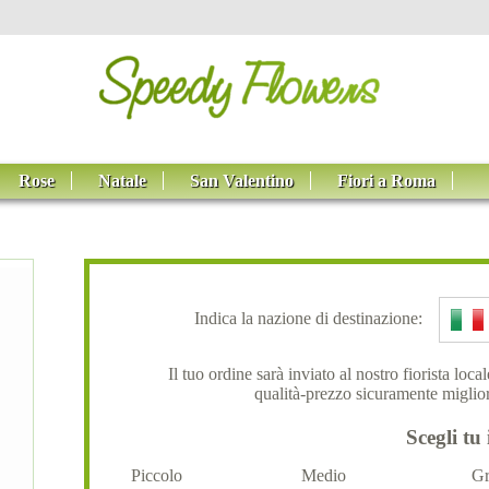
Rose
Natale
San Valentino
Fiori a Roma
Indica la nazione di destinazione:
Il tuo ordine sarà inviato al nostro fiorista loc
qualità-prezzo sicuramente miglior
Scegli tu 
Piccolo
Medio
Gr