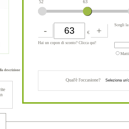
52
63
Scegli l
-
+
€
Hai un copon di sconto? Clicca qui!
Matt
lla descrizione
Qual'è l'occasione?
ite
in