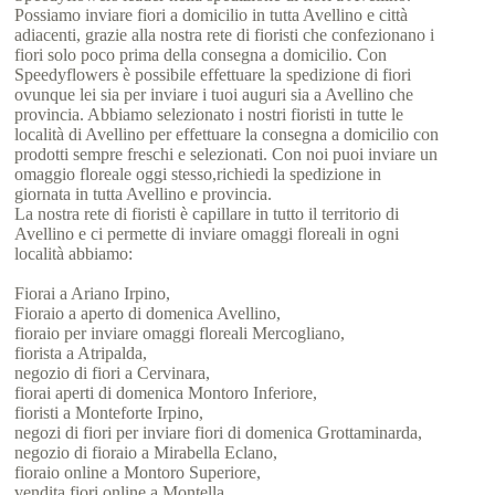
Possiamo inviare fiori a domicilio in tutta Avellino e città
adiacenti, grazie alla nostra rete di fioristi che confezionano i
fiori solo poco prima della consegna a domicilio. Con
Speedyflowers è possibile effettuare la spedizione di fiori
ovunque lei sia per inviare i tuoi auguri sia a Avellino che
provincia. Abbiamo selezionato i nostri fioristi in tutte le
località di Avellino per effettuare la consegna a domicilio con
prodotti sempre freschi e selezionati. Con noi puoi inviare un
omaggio floreale oggi stesso,richiedi la spedizione in
giornata in tutta Avellino e provincia.
La nostra rete di fioristi è capillare in tutto il territorio di
Avellino e ci permette di inviare omaggi floreali in ogni
località abbiamo:
Fiorai a Ariano Irpino,
Fioraio a aperto di domenica Avellino,
fioraio per inviare omaggi floreali Mercogliano,
fiorista a Atripalda,
negozio di fiori a Cervinara,
fiorai aperti di domenica Montoro Inferiore,
fioristi a Monteforte Irpino,
negozi di fiori per inviare fiori di domenica Grottaminarda,
negozio di fioraio a Mirabella Eclano,
fioraio online a Montoro Superiore,
vendita fiori online a Montella,