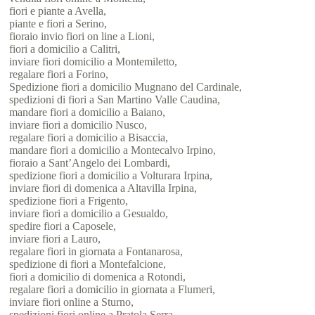
fiori e piante a Avella,
piante e fiori a Serino,
fioraio invio fiori on line a Lioni,
fiori a domicilio a Calitri,
inviare fiori domicilio a Montemiletto,
regalare fiori a Forino,
Spedizione fiori a domicilio Mugnano del Cardinale,
spedizioni di fiori a San Martino Valle Caudina,
mandare fiori a domicilio a Baiano,
inviare fiori a domicilio Nusco,
regalare fiori a domicilio a Bisaccia,
mandare fiori a domicilio a Montecalvo Irpino,
fioraio a Sant’Angelo dei Lombardi,
spedizione fiori a domicilio a Volturara Irpina,
inviare fiori di domenica a Altavilla Irpina,
spedizione fiori a Frigento,
inviare fiori a domicilio a Gesualdo,
spedire fiori a Caposele,
inviare fiori a Lauro,
regalare fiori in giornata a Fontanarosa,
spedizione di fiori a Montefalcione,
fiori a domicilio di domenica a Rotondi,
regalare fiori a domicilio in giornata a Flumeri,
inviare fiori online a Sturno,
spedizioni fiori online a Pratola Serra,