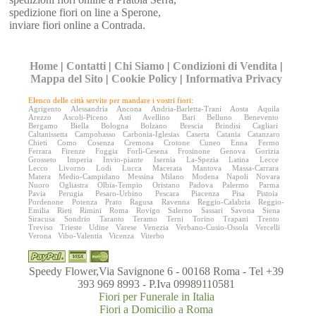
spedizione fiori on line a Sperone,
inviare fiori online a Contrada.
Home
|
Contatti
|
Chi Siamo
|
Condizioni di Vendita
|
Mappa del Sito
|
Cookie Policy
|
Informativa Privacy
Elenco delle città servite per mandare i vostri fiori:
Agrigento
Alessandria
Ancona
Andria-Barletta-Trani
Aosta
Aquila
Arezzo
Ascoli-Piceno
Asti
Avellino
Bari
Belluno
Benevento
Bergamo
Biella
Bologna
Bolzano
Brescia
Brindisi
Cagliari
Caltanissetta
Campobasso
Carbonia-Iglesias
Caserta
Catania
Catanzaro
Chieti
Como
Cosenza
Cremona
Crotone
Cuneo
Enna
Fermo
Ferrara
Firenze
Foggia
Forlì-Cesena
Frosinone
Genova
Gorizia
Grosseto
Imperia
Invio-piante
Isernia
La-Spezia
Latina
Lecce
Lecco
Livorno
Lodi
Lucca
Macerata
Mantova
Massa-Carrara
Matera
Medio-Campidano
Messina
Milano
Modena
Napoli
Novara
Nuoro
Ogliastra
Olbia-Tempio
Oristano
Padova
Palermo
Parma
Pavia
Perugia
Pesaro-Urbino
Pescara
Piacenza
Pisa
Pistoia
Pordenone
Potenza
Prato
Ragusa
Ravenna
Reggio-Calabria
Reggio-
Emilia
Rieti
Rimini
Roma
Rovigo
Salerno
Sassari
Savona
Siena
Siracusa
Sondrio
Taranto
Teramo
Terni
Torino
Trapani
Trento
Treviso
Trieste
Udine
Varese
Venezia
Verbano-Cusio-Ossola
Vercelli
Verona
Vibo-Valentia
Vicenza
Viterbo
Speedy Flower,Via Savignone 6 - 00168 Roma - Tel +39
393 969 8993 - P.Iva 09989110581
Fiori per Funerale in Italia
Fiori a Domicilio a Roma