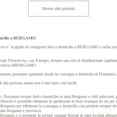
Mostra altri prodotti
domicilio a BERGAMO
.
y Flowers e` in grado di consgnare fiori a domicilio a BERGAMO e nella
eedy Flowers ha, con il tempo, tessuto una rete di distribuzione capillare, 
provincia diBERGAMO.
laboratori, possiamo garantire anche la consegna a domicilio di Domenica
 alla persona amata non è mai stato così facile.
Possiamo inviare fiori a domicilio in tutta Bergamo e città adiacenti, gra
owers è possibile effettuare la spedizione di fiori ovunque lei sia per 
à di Bergamo per effettuare la consegna a domicilio con prodotti sempre f
 tutta Bergamo e provincia.
o di Bergamo e ci permette di inviare omaggi floreali in ogni località abbia