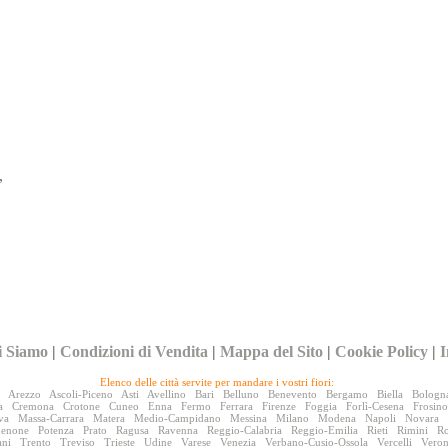
,
i Siamo
|
Condizioni di Vendita
|
Mappa del Sito
|
Cookie Policy
|
I
Elenco delle città servite per mandare i vostri fiori:
Arezzo
Ascoli-Piceno
Asti
Avellino
Bari
Belluno
Benevento
Bergamo
Biella
Bologn
a
Cremona
Crotone
Cuneo
Enna
Fermo
Ferrara
Firenze
Foggia
Forlì-Cesena
Frosin
va
Massa-Carrara
Matera
Medio-Campidano
Messina
Milano
Modena
Napoli
Novara
denone
Potenza
Prato
Ragusa
Ravenna
Reggio-Calabria
Reggio-Emilia
Rieti
Rimini
R
ani
Trento
Treviso
Trieste
Udine
Varese
Venezia
Verbano-Cusio-Ossola
Vercelli
Vero