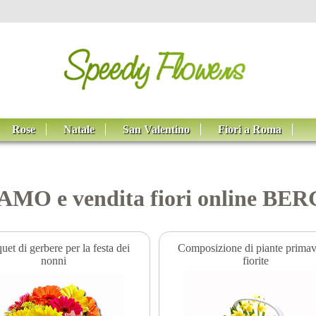
Rose
Natale
San Valentino
Fiori a Roma
RGAMO e vendita fiori online B
et di gerbere per la festa dei
Composizione di piante primave
nonni
fiorite