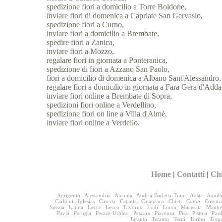
spedizione fiori a domicilio a Torre Boldone,
inviare fiori di domenica a Capriate San Gervasio,
spedizione fiori a Curno,
inviare fiori a domicilio a Brembate,
spedire fiori a Zanica,
inviare fiori a Mozzo,
regalare fiori in giornata a Ponteranica,
spedizione di fiori a Azzano San Paolo,
fiori a domicilio di domenica a Albano Sant'Alessandro,
regalare fiori a domicilio in giornata a Fara Gera d'Adda
inviare fiori online a Brembate di Sopra,
spedizioni fiori online a Verdellino,
spedizione fiori on line a Villa d'Almè,
inviare fiori online a Verdello.
Home
|
Contatti
|
Ch
Agrigento
Alessandria
Ancona
Andria-Barletta-Trani
Aosta
Aquila
Carbonia-Iglesias
Caserta
Catania
Catanzaro
Chieti
Como
Cosenz
Spezia
Latina
Lecce
Lecco
Livorno
Lodi
Lucca
Macerata
Manto
Pavia
Perugia
Pesaro-Urbino
Pescara
Piacenza
Pisa
Pistoia
Por
Taranto
Teramo
Terni
Torino
Trap