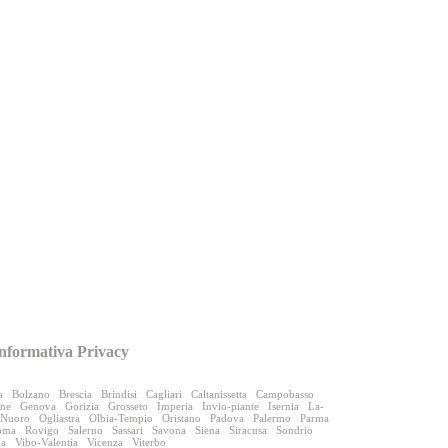
nformativa Privacy
a
Bolzano
Brescia
Brindisi
Cagliari
Caltanissetta
Campobasso
one
Genova
Gorizia
Grosseto
Imperia
Invio-piante
Isernia
La-
Nuoro
Ogliastra
Olbia-Tempio
Oristano
Padova
Palermo
Parma
oma
Rovigo
Salerno
Sassari
Savona
Siena
Siracusa
Sondrio
na
Vibo-Valentia
Vicenza
Viterbo