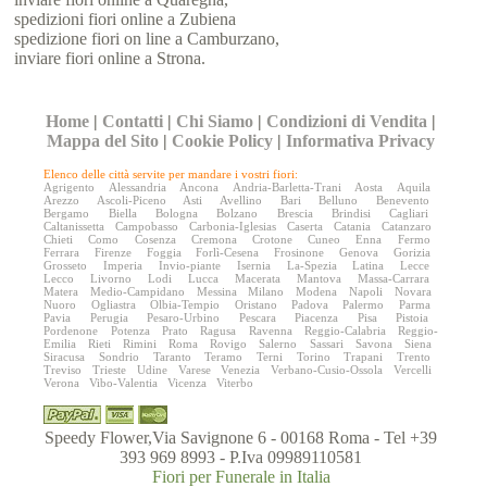
spedizioni fiori online a Zubiena
spedizione fiori on line a Camburzano,
inviare fiori online a Strona.
Home
|
Contatti
|
Chi Siamo
|
Condizioni di Vendita
|
Mappa del Sito
|
Cookie Policy
|
Informativa Privacy
Elenco delle città servite per mandare i vostri fiori:
Agrigento
Alessandria
Ancona
Andria-Barletta-Trani
Aosta
Aquila
Arezzo
Ascoli-Piceno
Asti
Avellino
Bari
Belluno
Benevento
Bergamo
Biella
Bologna
Bolzano
Brescia
Brindisi
Cagliari
Caltanissetta
Campobasso
Carbonia-Iglesias
Caserta
Catania
Catanzaro
Chieti
Como
Cosenza
Cremona
Crotone
Cuneo
Enna
Fermo
Ferrara
Firenze
Foggia
Forlì-Cesena
Frosinone
Genova
Gorizia
Grosseto
Imperia
Invio-piante
Isernia
La-Spezia
Latina
Lecce
Lecco
Livorno
Lodi
Lucca
Macerata
Mantova
Massa-Carrara
Matera
Medio-Campidano
Messina
Milano
Modena
Napoli
Novara
Nuoro
Ogliastra
Olbia-Tempio
Oristano
Padova
Palermo
Parma
Pavia
Perugia
Pesaro-Urbino
Pescara
Piacenza
Pisa
Pistoia
Pordenone
Potenza
Prato
Ragusa
Ravenna
Reggio-Calabria
Reggio-
Emilia
Rieti
Rimini
Roma
Rovigo
Salerno
Sassari
Savona
Siena
Siracusa
Sondrio
Taranto
Teramo
Terni
Torino
Trapani
Trento
Treviso
Trieste
Udine
Varese
Venezia
Verbano-Cusio-Ossola
Vercelli
Verona
Vibo-Valentia
Vicenza
Viterbo
Speedy Flower,Via Savignone 6 - 00168 Roma - Tel +39
393 969 8993 - P.Iva 09989110581
Fiori per Funerale in Italia