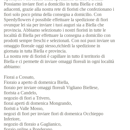
Possiamo inviare fiori a domicilio in tutta Biella e città
adiacenti, grazie alla nostra rete di fioristi che confezionano i
fiori solo poco prima della consegna a domicilio. Con
Speedyflowers è possibile effettuare la spedizione di fiori
ovunque lei sia per inviare i tuoi auguri sia a Biella che
provincia. Abbiamo selezionato i nostri fioristi in tutte le
località di Biella per effettuare la consegna a domicilio con
prodotti sempre freschi e selezionati. Con noi puoi inviare un
omaggio floreale oggi stesso,richiedi la spedizione in
giornata in tutta Biella e provincia.
La nostra rete di fioristi è capillare in tutto il territorio di
Biella e ci permette di inviare omaggi floreali in ogni località
abbiamo:
Fiorai a Cossato,
Fioraio a aperto di domenica Biella,
fioraio per inviare omaggi floreali Vigliano Biellese,
fiorista a Candelo,
negozio di fiori a Trivero,
fiorai aperti di domenica Mongrando,
fioristi a Valle Mosso,
negozi di fiori per inviare fiori di domenica Occhieppo
Inferiore,
negozio di fioraio a Gaglianico,
fioraio online a Ponderano,