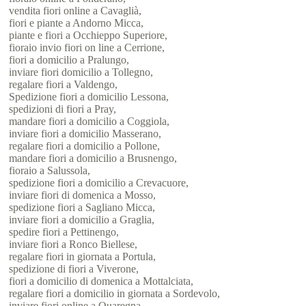
vendita fiori online a Cavaglià,
fiori e piante a Andorno Micca,
piante e fiori a Occhieppo Superiore,
fioraio invio fiori on line a Cerrione,
fiori a domicilio a Pralungo,
inviare fiori domicilio a Tollegno,
regalare fiori a Valdengo,
Spedizione fiori a domicilio Lessona,
spedizioni di fiori a Pray,
mandare fiori a domicilio a Coggiola,
inviare fiori a domicilio Masserano,
regalare fiori a domicilio a Pollone,
mandare fiori a domicilio a Brusnengo,
fioraio a Salussola,
spedizione fiori a domicilio a Crevacuore,
inviare fiori di domenica a Mosso,
spedizione fiori a Sagliano Micca,
inviare fiori a domicilio a Graglia,
spedire fiori a Pettinengo,
inviare fiori a Ronco Biellese,
regalare fiori in giornata a Portula,
spedizione di fiori a Viverone,
fiori a domicilio di domenica a Mottalciata,
regalare fiori a domicilio in giornata a Sordevolo,
inviare fiori online a Quaregna,