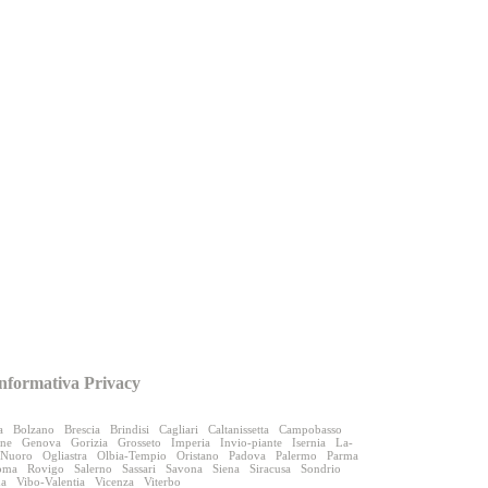
nformativa Privacy
a
Bolzano
Brescia
Brindisi
Cagliari
Caltanissetta
Campobasso
one
Genova
Gorizia
Grosseto
Imperia
Invio-piante
Isernia
La-
Nuoro
Ogliastra
Olbia-Tempio
Oristano
Padova
Palermo
Parma
oma
Rovigo
Salerno
Sassari
Savona
Siena
Siracusa
Sondrio
na
Vibo-Valentia
Vicenza
Viterbo