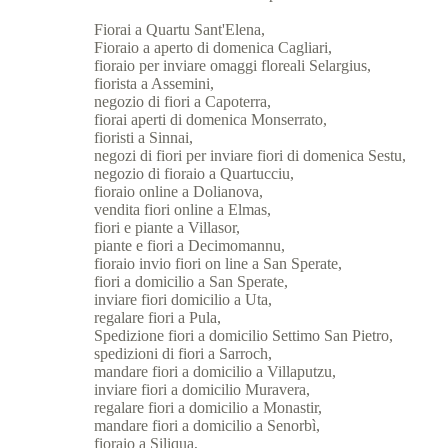
Fiorai a Quartu Sant'Elena,
Fioraio a aperto di domenica Cagliari,
fioraio per inviare omaggi floreali Selargius,
fiorista a Assemini,
negozio di fiori a Capoterra,
fiorai aperti di domenica Monserrato,
fioristi a Sinnai,
negozi di fiori per inviare fiori di domenica Sestu,
negozio di fioraio a Quartucciu,
fioraio online a Dolianova,
vendita fiori online a Elmas,
fiori e piante a Villasor,
piante e fiori a Decimomannu,
fioraio invio fiori on line a San Sperate,
fiori a domicilio a San Sperate,
inviare fiori domicilio a Uta,
regalare fiori a Pula,
Spedizione fiori a domicilio Settimo San Pietro,
spedizioni di fiori a Sarroch,
mandare fiori a domicilio a Villaputzu,
inviare fiori a domicilio Muravera,
regalare fiori a domicilio a Monastir,
mandare fiori a domicilio a Senorbì,
fioraio a Siliqua,