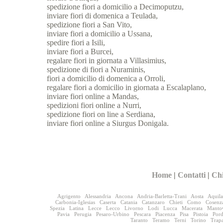
spedizione fiori a domicilio a Decimoputzu,
inviare fiori di domenica a Teulada,
spedizione fiori a San Vito,
inviare fiori a domicilio a Ussana,
spedire fiori a Isili,
inviare fiori a Burcei,
regalare fiori in giornata a Villasimius,
spedizione di fiori a Nuraminis,
fiori a domicilio di domenica a Orroli,
regalare fiori a domicilio in giornata a Escalaplano,
inviare fiori online a Mandas,
spedizioni fiori online a Nurri,
spedizione fiori on line a Serdiana,
inviare fiori online a Siurgus Donigala.
Home
|
Contatti
|
Ch
Agrigento
Alessandria
Ancona
Andria-Barletta-Trani
Aosta
Aquila
Carbonia-Iglesias
Caserta
Catania
Catanzaro
Chieti
Como
Cosenz
Spezia
Latina
Lecce
Lecco
Livorno
Lodi
Lucca
Macerata
Manto
Pavia
Perugia
Pesaro-Urbino
Pescara
Piacenza
Pisa
Pistoia
Por
Taranto
Teramo
Terni
Torino
Trap