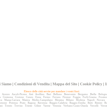
i Siamo
|
Condizioni di Vendita
|
Mappa del Sito
|
Cookie Policy
|
I
Elenco delle città servite per mandare i vostri fiori:
Arezzo
Ascoli-Piceno
Asti
Avellino
Bari
Belluno
Benevento
Bergamo
Biella
Bologn
a
Cremona
Crotone
Cuneo
Enna
Fermo
Ferrara
Firenze
Foggia
Forlì-Cesena
Frosin
va
Massa-Carrara
Matera
Medio-Campidano
Messina
Milano
Modena
Napoli
Novara
denone
Potenza
Prato
Ragusa
Ravenna
Reggio-Calabria
Reggio-Emilia
Rieti
Rimini
R
ani
Trento
Treviso
Trieste
Udine
Varese
Venezia
Verbano-Cusio-Ossola
Vercelli
Vero