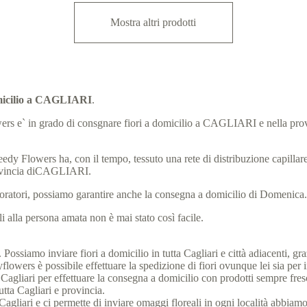
Mostra altri prodotti
domicilio a CAGLIARI
.
 Flowers e` in grado di consgnare fiori a domicilio a CAGLIARI e nella p
eedy Flowers ha, con il tempo, tessuto una rete di distribuzione capillare, 
rovincia diCAGLIARI.
laboratori, possiamo garantire anche la consegna a domicilio di Domenica
 alla persona amata non è mai stato così facile.
Possiamo inviare fiori a domicilio in tutta Cagliari e città adiacenti, graz
wers è possibile effettuare la spedizione di fiori ovunque lei sia per in
 di Cagliari per effettuare la consegna a domicilio con prodotti sempre fr
utta Cagliari e provincia.
 di Cagliari e ci permette di inviare omaggi floreali in ogni località abbiamo