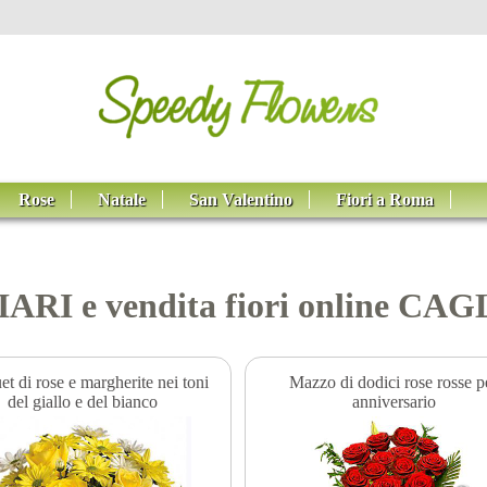
Rose
Natale
San Valentino
Fiori a Roma
IARI e vendita fiori online CA
t di rose e margherite nei toni
Mazzo di dodici rose rosse p
del giallo e del bianco
anniversario