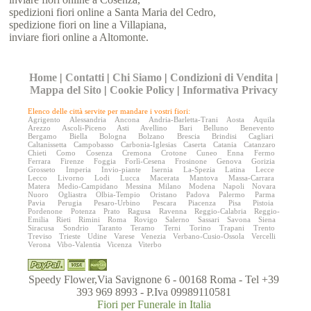
spedizioni fiori online a Santa Maria del Cedro,
spedizione fiori on line a Villapiana,
inviare fiori online a Altomonte.
Home
|
Contatti
|
Chi Siamo
|
Condizioni di Vendita
|
Mappa del Sito
|
Cookie Policy
|
Informativa Privacy
Elenco delle città servite per mandare i vostri fiori:
Agrigento
Alessandria
Ancona
Andria-Barletta-Trani
Aosta
Aquila
Arezzo
Ascoli-Piceno
Asti
Avellino
Bari
Belluno
Benevento
Bergamo
Biella
Bologna
Bolzano
Brescia
Brindisi
Cagliari
Caltanissetta
Campobasso
Carbonia-Iglesias
Caserta
Catania
Catanzaro
Chieti
Como
Cosenza
Cremona
Crotone
Cuneo
Enna
Fermo
Ferrara
Firenze
Foggia
Forlì-Cesena
Frosinone
Genova
Gorizia
Grosseto
Imperia
Invio-piante
Isernia
La-Spezia
Latina
Lecce
Lecco
Livorno
Lodi
Lucca
Macerata
Mantova
Massa-Carrara
Matera
Medio-Campidano
Messina
Milano
Modena
Napoli
Novara
Nuoro
Ogliastra
Olbia-Tempio
Oristano
Padova
Palermo
Parma
Pavia
Perugia
Pesaro-Urbino
Pescara
Piacenza
Pisa
Pistoia
Pordenone
Potenza
Prato
Ragusa
Ravenna
Reggio-Calabria
Reggio-
Emilia
Rieti
Rimini
Roma
Rovigo
Salerno
Sassari
Savona
Siena
Siracusa
Sondrio
Taranto
Teramo
Terni
Torino
Trapani
Trento
Treviso
Trieste
Udine
Varese
Venezia
Verbano-Cusio-Ossola
Vercelli
Verona
Vibo-Valentia
Vicenza
Viterbo
Speedy Flower,Via Savignone 6 - 00168 Roma - Tel +39
393 969 8993 - P.Iva 09989110581
Fiori per Funerale in Italia