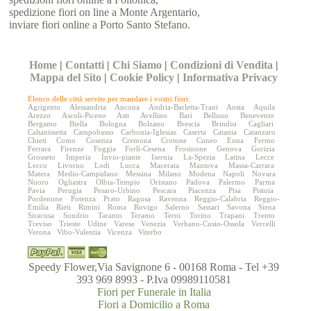
spedizione fiori on line a Monte Argentario,
inviare fiori online a Porto Santo Stefano.
Home
|
Contatti
|
Chi Siamo
|
Condizioni di Vendita
|
Mappa del Sito
|
Cookie Policy
|
Informativa Privacy
Elenco delle città servite per mandare i vostri fiori:
Agrigento
Alessandria
Ancona
Andria-Barletta-Trani
Aosta
Aquila
Arezzo
Ascoli-Piceno
Asti
Avellino
Bari
Belluno
Benevento
Bergamo
Biella
Bologna
Bolzano
Brescia
Brindisi
Cagliari
Caltanissetta
Campobasso
Carbonia-Iglesias
Caserta
Catania
Catanzaro
Chieti
Como
Cosenza
Cremona
Crotone
Cuneo
Enna
Fermo
Ferrara
Firenze
Foggia
Forlì-Cesena
Frosinone
Genova
Gorizia
Grosseto
Imperia
Invio-piante
Isernia
La-Spezia
Latina
Lecce
Lecco
Livorno
Lodi
Lucca
Macerata
Mantova
Massa-Carrara
Matera
Medio-Campidano
Messina
Milano
Modena
Napoli
Novara
Nuoro
Ogliastra
Olbia-Tempio
Oristano
Padova
Palermo
Parma
Pavia
Perugia
Pesaro-Urbino
Pescara
Piacenza
Pisa
Pistoia
Pordenone
Potenza
Prato
Ragusa
Ravenna
Reggio-Calabria
Reggio-
Emilia
Rieti
Rimini
Roma
Rovigo
Salerno
Sassari
Savona
Siena
Siracusa
Sondrio
Taranto
Teramo
Terni
Torino
Trapani
Trento
Treviso
Trieste
Udine
Varese
Venezia
Verbano-Cusio-Ossola
Vercelli
Verona
Vibo-Valentia
Vicenza
Viterbo
Speedy Flower,Via Savignone 6 - 00168 Roma - Tel +39
393 969 8993 - P.Iva 09989110581
Fiori per Funerale in Italia
Fiori a Domicilio a Roma