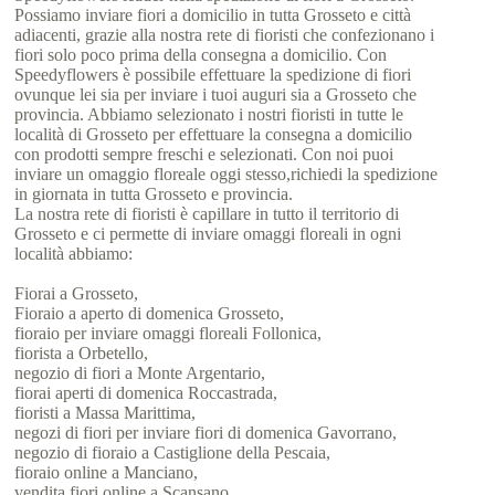
Possiamo inviare fiori a domicilio in tutta Grosseto e città
adiacenti, grazie alla nostra rete di fioristi che confezionano i
fiori solo poco prima della consegna a domicilio. Con
Speedyflowers è possibile effettuare la spedizione di fiori
ovunque lei sia per inviare i tuoi auguri sia a Grosseto che
provincia. Abbiamo selezionato i nostri fioristi in tutte le
località di Grosseto per effettuare la consegna a domicilio
con prodotti sempre freschi e selezionati. Con noi puoi
inviare un omaggio floreale oggi stesso,richiedi la spedizione
in giornata in tutta Grosseto e provincia.
La nostra rete di fioristi è capillare in tutto il territorio di
Grosseto e ci permette di inviare omaggi floreali in ogni
località abbiamo:
Fiorai a Grosseto,
Fioraio a aperto di domenica Grosseto,
fioraio per inviare omaggi floreali Follonica,
fiorista a Orbetello,
negozio di fiori a Monte Argentario,
fiorai aperti di domenica Roccastrada,
fioristi a Massa Marittima,
negozi di fiori per inviare fiori di domenica Gavorrano,
negozio di fioraio a Castiglione della Pescaia,
fioraio online a Manciano,
vendita fiori online a Scansano,