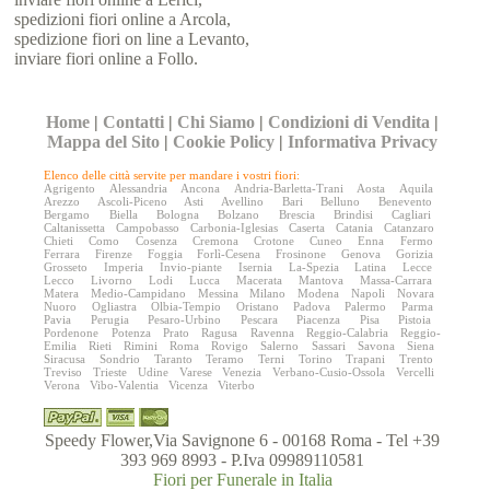
spedizioni fiori online a Arcola,
spedizione fiori on line a Levanto,
inviare fiori online a Follo.
Home
|
Contatti
|
Chi Siamo
|
Condizioni di Vendita
|
Mappa del Sito
|
Cookie Policy
|
Informativa Privacy
Elenco delle città servite per mandare i vostri fiori:
Agrigento
Alessandria
Ancona
Andria-Barletta-Trani
Aosta
Aquila
Arezzo
Ascoli-Piceno
Asti
Avellino
Bari
Belluno
Benevento
Bergamo
Biella
Bologna
Bolzano
Brescia
Brindisi
Cagliari
Caltanissetta
Campobasso
Carbonia-Iglesias
Caserta
Catania
Catanzaro
Chieti
Como
Cosenza
Cremona
Crotone
Cuneo
Enna
Fermo
Ferrara
Firenze
Foggia
Forlì-Cesena
Frosinone
Genova
Gorizia
Grosseto
Imperia
Invio-piante
Isernia
La-Spezia
Latina
Lecce
Lecco
Livorno
Lodi
Lucca
Macerata
Mantova
Massa-Carrara
Matera
Medio-Campidano
Messina
Milano
Modena
Napoli
Novara
Nuoro
Ogliastra
Olbia-Tempio
Oristano
Padova
Palermo
Parma
Pavia
Perugia
Pesaro-Urbino
Pescara
Piacenza
Pisa
Pistoia
Pordenone
Potenza
Prato
Ragusa
Ravenna
Reggio-Calabria
Reggio-
Emilia
Rieti
Rimini
Roma
Rovigo
Salerno
Sassari
Savona
Siena
Siracusa
Sondrio
Taranto
Teramo
Terni
Torino
Trapani
Trento
Treviso
Trieste
Udine
Varese
Venezia
Verbano-Cusio-Ossola
Vercelli
Verona
Vibo-Valentia
Vicenza
Viterbo
Speedy Flower,Via Savignone 6 - 00168 Roma - Tel +39
393 969 8993 - P.Iva 09989110581
Fiori per Funerale in Italia