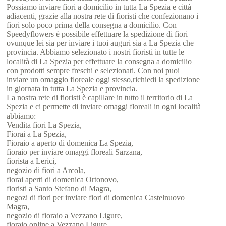
Possiamo inviare fiori a domicilio in tutta La Spezia e città
adiacenti, grazie alla nostra rete di fioristi che confezionano i
fiori solo poco prima della consegna a domicilio. Con
Speedyflowers è possibile effettuare la spedizione di fiori
ovunque lei sia per inviare i tuoi auguri sia a La Spezia che
provincia. Abbiamo selezionato i nostri fioristi in tutte le
località di La Spezia per effettuare la consegna a domicilio
con prodotti sempre freschi e selezionati. Con noi puoi
inviare un omaggio floreale oggi stesso,richiedi la spedizione
in giornata in tutta La Spezia e provincia.
La nostra rete di fioristi è capillare in tutto il territorio di La
Spezia e ci permette di inviare omaggi floreali in ogni località
abbiamo:
Vendita fiori La Spezia,
Fiorai a La Spezia,
Fioraio a aperto di domenica La Spezia,
fioraio per inviare omaggi floreali Sarzana,
fiorista a Lerici,
negozio di fiori a Arcola,
fiorai aperti di domenica Ortonovo,
fioristi a Santo Stefano di Magra,
negozi di fiori per inviare fiori di domenica Castelnuovo
Magra,
negozio di fioraio a Vezzano Ligure,
fioraio online a Vezzano Ligure,