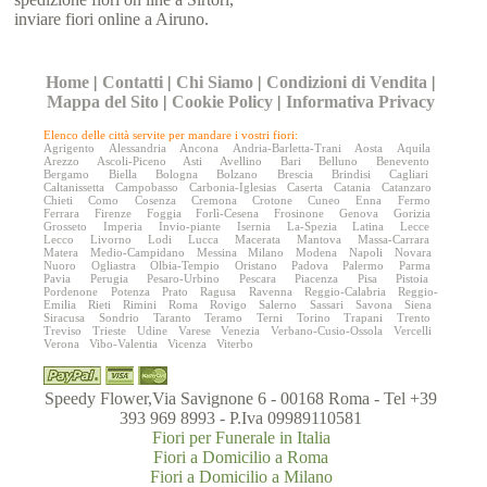
inviare fiori online a Airuno.
Home
|
Contatti
|
Chi Siamo
|
Condizioni di Vendita
|
Mappa del Sito
|
Cookie Policy
|
Informativa Privacy
Elenco delle città servite per mandare i vostri fiori:
Agrigento
Alessandria
Ancona
Andria-Barletta-Trani
Aosta
Aquila
Arezzo
Ascoli-Piceno
Asti
Avellino
Bari
Belluno
Benevento
Bergamo
Biella
Bologna
Bolzano
Brescia
Brindisi
Cagliari
Caltanissetta
Campobasso
Carbonia-Iglesias
Caserta
Catania
Catanzaro
Chieti
Como
Cosenza
Cremona
Crotone
Cuneo
Enna
Fermo
Ferrara
Firenze
Foggia
Forlì-Cesena
Frosinone
Genova
Gorizia
Grosseto
Imperia
Invio-piante
Isernia
La-Spezia
Latina
Lecce
Lecco
Livorno
Lodi
Lucca
Macerata
Mantova
Massa-Carrara
Matera
Medio-Campidano
Messina
Milano
Modena
Napoli
Novara
Nuoro
Ogliastra
Olbia-Tempio
Oristano
Padova
Palermo
Parma
Pavia
Perugia
Pesaro-Urbino
Pescara
Piacenza
Pisa
Pistoia
Pordenone
Potenza
Prato
Ragusa
Ravenna
Reggio-Calabria
Reggio-
Emilia
Rieti
Rimini
Roma
Rovigo
Salerno
Sassari
Savona
Siena
Siracusa
Sondrio
Taranto
Teramo
Terni
Torino
Trapani
Trento
Treviso
Trieste
Udine
Varese
Venezia
Verbano-Cusio-Ossola
Vercelli
Verona
Vibo-Valentia
Vicenza
Viterbo
Speedy Flower,Via Savignone 6 - 00168 Roma - Tel +39
393 969 8993 - P.Iva 09989110581
Fiori per Funerale in Italia
Fiori a Domicilio a Roma
Fiori a Domicilio a Milano