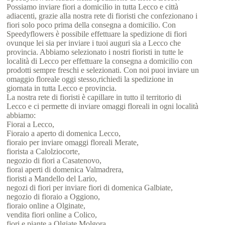
Possiamo inviare fiori a domicilio in tutta Lecco e città
adiacenti, grazie alla nostra rete di fioristi che confezionano i
fiori solo poco prima della consegna a domicilio. Con
Speedyflowers è possibile effettuare la spedizione di fiori
ovunque lei sia per inviare i tuoi auguri sia a Lecco che
provincia. Abbiamo selezionato i nostri fioristi in tutte le
località di Lecco per effettuare la consegna a domicilio con
prodotti sempre freschi e selezionati. Con noi puoi inviare un
omaggio floreale oggi stesso,richiedi la spedizione in
giornata in tutta Lecco e provincia.
La nostra rete di fioristi è capillare in tutto il territorio di
Lecco e ci permette di inviare omaggi floreali in ogni località
abbiamo:
Fiorai a Lecco,
Fioraio a aperto di domenica Lecco,
fioraio per inviare omaggi floreali Merate,
fiorista a Calolziocorte,
negozio di fiori a Casatenovo,
fiorai aperti di domenica Valmadrera,
fioristi a Mandello del Lario,
negozi di fiori per inviare fiori di domenica Galbiate,
negozio di fioraio a Oggiono,
fioraio online a Olginate,
vendita fiori online a Colico,
fiori e piante a Olgiate Molgora,