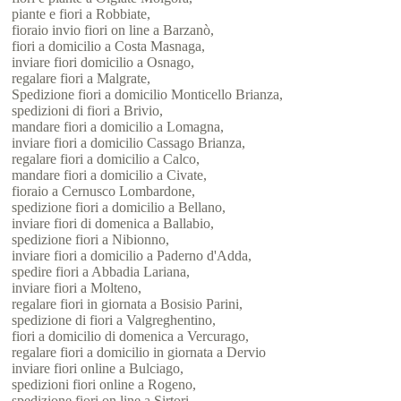
piante e fiori a Robbiate,
fioraio invio fiori on line a Barzanò,
fiori a domicilio a Costa Masnaga,
inviare fiori domicilio a Osnago,
regalare fiori a Malgrate,
Spedizione fiori a domicilio Monticello Brianza,
spedizioni di fiori a Brivio,
mandare fiori a domicilio a Lomagna,
inviare fiori a domicilio Cassago Brianza,
regalare fiori a domicilio a Calco,
mandare fiori a domicilio a Civate,
fioraio a Cernusco Lombardone,
spedizione fiori a domicilio a Bellano,
inviare fiori di domenica a Ballabio,
spedizione fiori a Nibionno,
inviare fiori a domicilio a Paderno d'Adda,
spedire fiori a Abbadia Lariana,
inviare fiori a Molteno,
regalare fiori in giornata a Bosisio Parini,
spedizione di fiori a Valgreghentino,
fiori a domicilio di domenica a Vercurago,
regalare fiori a domicilio in giornata a Dervio
inviare fiori online a Bulciago,
spedizioni fiori online a Rogeno,
spedizione fiori on line a Sirtori,