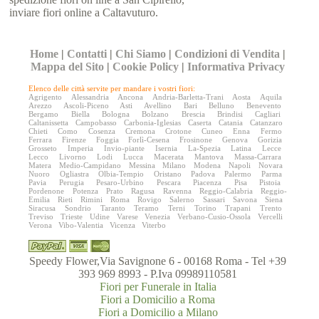
inviare fiori online a Caltavuturo.
Home
|
Contatti
|
Chi Siamo
|
Condizioni di Vendita
|
Mappa del Sito
|
Cookie Policy
|
Informativa Privacy
Elenco delle città servite per mandare i vostri fiori:
Agrigento
Alessandria
Ancona
Andria-Barletta-Trani
Aosta
Aquila
Arezzo
Ascoli-Piceno
Asti
Avellino
Bari
Belluno
Benevento
Bergamo
Biella
Bologna
Bolzano
Brescia
Brindisi
Cagliari
Caltanissetta
Campobasso
Carbonia-Iglesias
Caserta
Catania
Catanzaro
Chieti
Como
Cosenza
Cremona
Crotone
Cuneo
Enna
Fermo
Ferrara
Firenze
Foggia
Forlì-Cesena
Frosinone
Genova
Gorizia
Grosseto
Imperia
Invio-piante
Isernia
La-Spezia
Latina
Lecce
Lecco
Livorno
Lodi
Lucca
Macerata
Mantova
Massa-Carrara
Matera
Medio-Campidano
Messina
Milano
Modena
Napoli
Novara
Nuoro
Ogliastra
Olbia-Tempio
Oristano
Padova
Palermo
Parma
Pavia
Perugia
Pesaro-Urbino
Pescara
Piacenza
Pisa
Pistoia
Pordenone
Potenza
Prato
Ragusa
Ravenna
Reggio-Calabria
Reggio-
Emilia
Rieti
Rimini
Roma
Rovigo
Salerno
Sassari
Savona
Siena
Siracusa
Sondrio
Taranto
Teramo
Terni
Torino
Trapani
Trento
Treviso
Trieste
Udine
Varese
Venezia
Verbano-Cusio-Ossola
Vercelli
Verona
Vibo-Valentia
Vicenza
Viterbo
Speedy Flower,Via Savignone 6 - 00168 Roma - Tel +39
393 969 8993 - P.Iva 09989110581
Fiori per Funerale in Italia
Fiori a Domicilio a Roma
Fiori a Domicilio a Milano