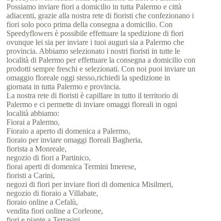
Possiamo inviare fiori a domicilio in tutta Palermo e città
adiacenti, grazie alla nostra rete di fioristi che confezionano i
fiori solo poco prima della consegna a domicilio. Con
Speedyflowers è possibile effettuare la spedizione di fiori
ovunque lei sia per inviare i tuoi auguri sia a Palermo che
provincia. Abbiamo selezionato i nostri fioristi in tutte le
località di Palermo per effettuare la consegna a domicilio con
prodotti sempre freschi e selezionati. Con noi puoi inviare un
omaggio floreale oggi stesso,richiedi la spedizione in
giornata in tutta Palermo e provincia.
La nostra rete di fioristi è capillare in tutto il territorio di
Palermo e ci permette di inviare omaggi floreali in ogni
località abbiamo:
Fiorai a Palermo,
Fioraio a aperto di domenica a Palermo,
fioraio per inviare omaggi floreali Bagheria,
fiorista a Monreale,
negozio di fiori a Partinico,
fiorai aperti di domenica Termini Imerese,
fioristi a Carini,
negozi di fiori per inviare fiori di domenica Misilmeri,
negozio di fioraio a Villabate,
fioraio online a Cefalù,
vendita fiori online a Corleone,
fiori e piante a Terrasini,