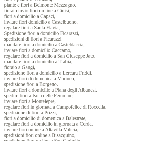
piante e fiori a Belmonte Mezzagno,
fioraio invio fiori on line a Cinisi,
fiori a domicilio a Capaci,
inviare fiori domicilio a Castelbuono,
regalare fiori a Santa Flavia,
Spedizione fiori a domicilio Ficarazzi,
spedizioni di fiori a Ficarazzi,
mandare fiori a domicilio a Casteldaccia,
inviare fiori a domicilio Caccamo,
regalare fiori a domicilio a San Giuseppe Jato,
mandare fiori a domicilio a Trabia,
fioraio a Gangi,
spedizione fiori a domicilio a Lercara Friddi,
inviare fiori di domenica a Marineo,
spedizione fiori a Borgetto,
inviare fiori a domicilio a Piana degli Albanesi,
spedire fiori a Isola delle Femmine,
inviare fiori a Montelepre,
regalare fiori in giornata a Campofelice di Roccella,
spedizione di fiori a Prizzi,
fiori a domicilio di domenica a Balestrate,
regalare fiori a domicilio in giornata a Cerda,
inviare fiori online a Altavilla Milicia,
spedizioni fiori online a Bisacquino,
spedizione fiori on line a San Cipirello,