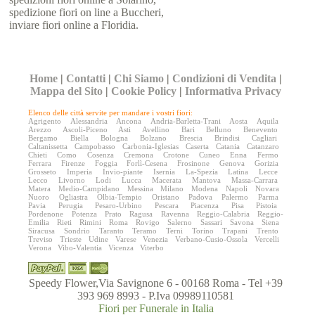
spedizione fiori on line a Buccheri,
inviare fiori online a Floridia.
Home
|
Contatti
|
Chi Siamo
|
Condizioni di Vendita
|
Mappa del Sito
|
Cookie Policy
|
Informativa Privacy
Elenco delle città servite per mandare i vostri fiori:
Agrigento
Alessandria
Ancona
Andria-Barletta-Trani
Aosta
Aquila
Arezzo
Ascoli-Piceno
Asti
Avellino
Bari
Belluno
Benevento
Bergamo
Biella
Bologna
Bolzano
Brescia
Brindisi
Cagliari
Caltanissetta
Campobasso
Carbonia-Iglesias
Caserta
Catania
Catanzaro
Chieti
Como
Cosenza
Cremona
Crotone
Cuneo
Enna
Fermo
Ferrara
Firenze
Foggia
Forlì-Cesena
Frosinone
Genova
Gorizia
Grosseto
Imperia
Invio-piante
Isernia
La-Spezia
Latina
Lecce
Lecco
Livorno
Lodi
Lucca
Macerata
Mantova
Massa-Carrara
Matera
Medio-Campidano
Messina
Milano
Modena
Napoli
Novara
Nuoro
Ogliastra
Olbia-Tempio
Oristano
Padova
Palermo
Parma
Pavia
Perugia
Pesaro-Urbino
Pescara
Piacenza
Pisa
Pistoia
Pordenone
Potenza
Prato
Ragusa
Ravenna
Reggio-Calabria
Reggio-
Emilia
Rieti
Rimini
Roma
Rovigo
Salerno
Sassari
Savona
Siena
Siracusa
Sondrio
Taranto
Teramo
Terni
Torino
Trapani
Trento
Treviso
Trieste
Udine
Varese
Venezia
Verbano-Cusio-Ossola
Vercelli
Verona
Vibo-Valentia
Vicenza
Viterbo
Speedy Flower,Via Savignone 6 - 00168 Roma - Tel +39
393 969 8993 - P.Iva 09989110581
Fiori per Funerale in Italia