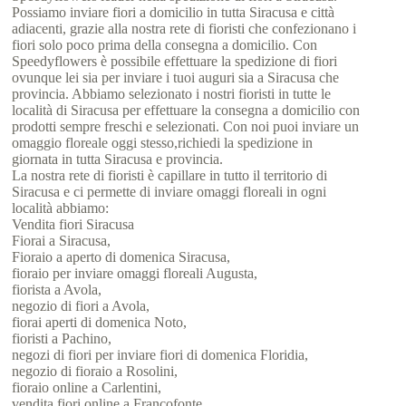
Possiamo inviare fiori a domicilio in tutta Siracusa e città
adiacenti, grazie alla nostra rete di fioristi che confezionano i
fiori solo poco prima della consegna a domicilio. Con
Speedyflowers è possibile effettuare la spedizione di fiori
ovunque lei sia per inviare i tuoi auguri sia a Siracusa che
provincia. Abbiamo selezionato i nostri fioristi in tutte le
località di Siracusa per effettuare la consegna a domicilio con
prodotti sempre freschi e selezionati. Con noi puoi inviare un
omaggio floreale oggi stesso,richiedi la spedizione in
giornata in tutta Siracusa e provincia.
La nostra rete di fioristi è capillare in tutto il territorio di
Siracusa e ci permette di inviare omaggi floreali in ogni
località abbiamo:
Vendita fiori Siracusa
Fiorai a Siracusa,
Fioraio a aperto di domenica Siracusa,
fioraio per inviare omaggi floreali Augusta,
fiorista a Avola,
negozio di fiori a Avola,
fiorai aperti di domenica Noto,
fioristi a Pachino,
negozi di fiori per inviare fiori di domenica Floridia,
negozio di fioraio a Rosolini,
fioraio online a Carlentini,
vendita fiori online a Francofonte,