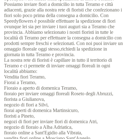
Possiamo inviare fiori a domicilio in tutta Teramo e città
adiacenti, grazie alla nostra rete di fioristi che confezionano i
fiori solo poco prima della consegna a domicilio. Con
Speedyflowers è possibile effettuare la spedizione di fiori
ovunque lei sia per inviare i tuoi auguri sia a Teramo che
provincia. Abbiamo selezionato i nostri fioristi in tutte le
località di Teramo per effettuare la consegna a domicilio con
prodotti sempre freschi e selezionati. Con noi puoi inviare un
omaggio floreale oggi stesso,richiedi la spedizione in
giornata in tutta Teramo e provincia.
La nostra rete di fioristi è capillare in tutto il territorio di
Teramo e ci permette di inviare omaggi floreali in ogni
località abbiamo:
Vendita fiori Teramo,
Fiorai a Teramo,
Fioraio a aperto di domenica Teramo,
fioraio per inviare omaggi floreali Roseto degli Abruzzi,
fiorista a Giulianova,
negozio di fiori a Silvi,
fiorai aperti di domenica Martinsicuro,
fioristi a Pineto,
negozi di fiori per inviare fiori di domenica Atri,
negozio di fioraio a Alba Adriatica,
fioraio online a Sant'Egidio alla Vibrata,
vendita fiori online a Mosciano Sant'Angelo,