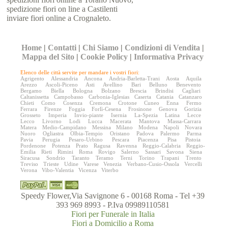
spedizione fiori on line a Castilenti
inviare fiori online a Crognaleto.
Home
|
Contatti
|
Chi Siamo
|
Condizioni di Vendita
|
Mappa del Sito
|
Cookie Policy
|
Informativa Privacy
Elenco delle città servite per mandare i vostri fiori:
Agrigento
Alessandria
Ancona
Andria-Barletta-Trani
Aosta
Aquila
Arezzo
Ascoli-Piceno
Asti
Avellino
Bari
Belluno
Benevento
Bergamo
Biella
Bologna
Bolzano
Brescia
Brindisi
Cagliari
Caltanissetta
Campobasso
Carbonia-Iglesias
Caserta
Catania
Catanzaro
Chieti
Como
Cosenza
Cremona
Crotone
Cuneo
Enna
Fermo
Ferrara
Firenze
Foggia
Forlì-Cesena
Frosinone
Genova
Gorizia
Grosseto
Imperia
Invio-piante
Isernia
La-Spezia
Latina
Lecce
Lecco
Livorno
Lodi
Lucca
Macerata
Mantova
Massa-Carrara
Matera
Medio-Campidano
Messina
Milano
Modena
Napoli
Novara
Nuoro
Ogliastra
Olbia-Tempio
Oristano
Padova
Palermo
Parma
Pavia
Perugia
Pesaro-Urbino
Pescara
Piacenza
Pisa
Pistoia
Pordenone
Potenza
Prato
Ragusa
Ravenna
Reggio-Calabria
Reggio-
Emilia
Rieti
Rimini
Roma
Rovigo
Salerno
Sassari
Savona
Siena
Siracusa
Sondrio
Taranto
Teramo
Terni
Torino
Trapani
Trento
Treviso
Trieste
Udine
Varese
Venezia
Verbano-Cusio-Ossola
Vercelli
Verona
Vibo-Valentia
Vicenza
Viterbo
Speedy Flower,Via Savignone 6 - 00168 Roma - Tel +39
393 969 8993 - P.Iva 09989110581
Fiori per Funerale in Italia
Fiori a Domicilio a Roma